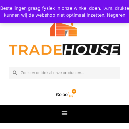
06 – 308 47 809
Bestellingen graag fysiek in onze winkel doen. I.v.m. drukte
kunnen wij de webshop niet optimaal inzetten.
Negeren
0
€
0.00