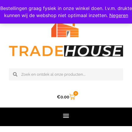
06 – 308 47 809
Bestellingen graag fysiek in onze winkel doen. I.v.m. drukte
kunnen wij de webshop niet optimaal inzetten.
Negeren
0
€
0.00