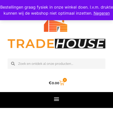
06 – 308 47 809
Bestellingen graag fysiek in onze winkel doen. I.v.m. drukte
kunnen wij de webshop niet optimaal inzetten.
Negeren
0
€
0.00