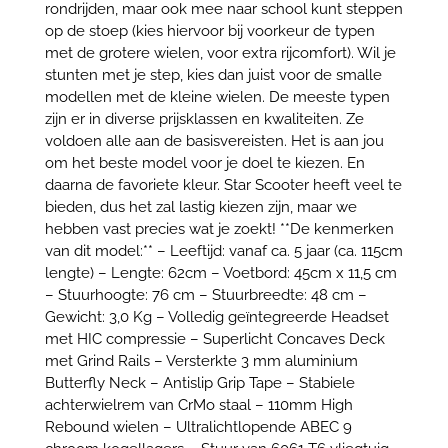
rondrijden, maar ook mee naar school kunt steppen
op de stoep (kies hiervoor bij voorkeur de typen
met de grotere wielen, voor extra rijcomfort). Wil je
stunten met je step, kies dan juist voor de smalle
modellen met de kleine wielen. De meeste typen
zijn er in diverse prijsklassen en kwaliteiten. Ze
voldoen alle aan de basisvereisten. Het is aan jou
om het beste model voor je doel te kiezen. En
daarna de favoriete kleur. Star Scooter heeft veel te
bieden, dus het zal lastig kiezen zijn, maar we
hebben vast precies wat je zoekt! **De kenmerken
van dit model:** – Leeftijd: vanaf ca. 5 jaar (ca. 115cm
lengte) – Lengte: 62cm – Voetbord: 45cm x 11,5 cm
– Stuurhoogte: 76 cm – Stuurbreedte: 48 cm –
Gewicht: 3,0 Kg – Volledig geïntegreerde Headset
met HIC compressie – Superlicht Concaves Deck
met Grind Rails – Versterkte 3 mm aluminium
Butterfly Neck – Antislip Grip Tape – Stabiele
achterwielrem van CrMo staal – 110mm High
Rebound wielen – Ultralichtlopende ABEC 9