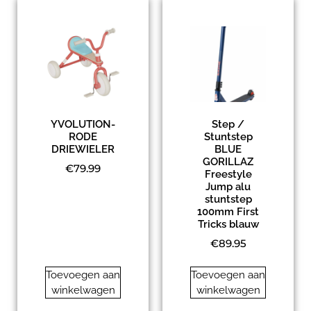
YVOLUTION-
Step /
RODE
Stuntstep
DRIEWIELER
BLUE
GORILLAZ
€
79.99
Freestyle
Jump alu
stuntstep
100mm First
Tricks blauw
€
89.95
Toevoegen aan
Toevoegen aan
winkelwagen
winkelwagen