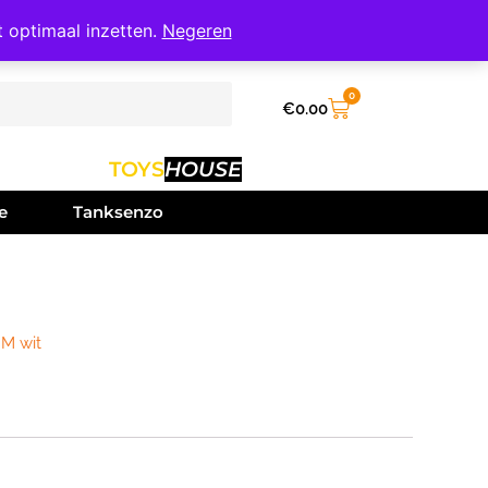
t optimaal inzetten.
Negeren
0
€
0.00
TOYS
HOUSE
e
Tanksenzo
 M wit