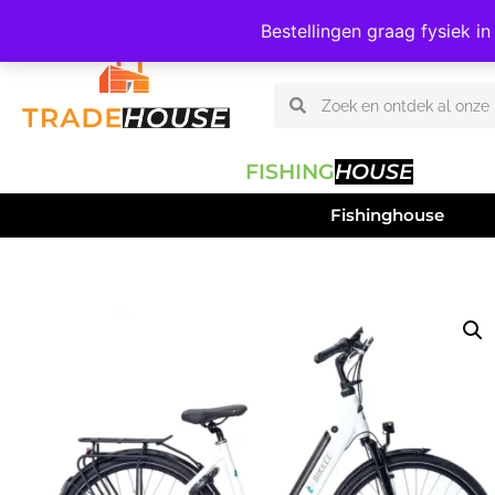
06 – 308 47 809
Bestellingen graag fysiek i
FISHING
HOUSE
Fishinghouse