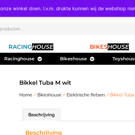
n onze winkel doen. I.v.m. drukte kunnen wij de webshop nie
RACING
HOUSE
BIKES
HOUSE
Racinghouse
Bikeshouse
Toyshous
Bikkel Tuba M wit
Home
/
Bikeshouse
/
Elektrische fietsen
/ Bikkel Tuba
Beschrijving
Beschrijving