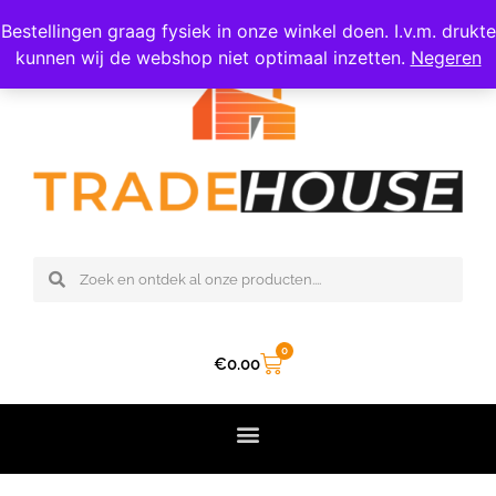
06 – 308 47 809
Bestellingen graag fysiek in onze winkel doen. I.v.m. drukte
kunnen wij de webshop niet optimaal inzetten.
Negeren
0
€
0.00