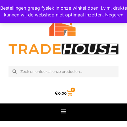
06 – 308 47 809
Bestellingen graag fysiek in onze winkel doen. I.v.m. drukte
kunnen wij de webshop niet optimaal inzetten.
Negeren
0
€
0.00